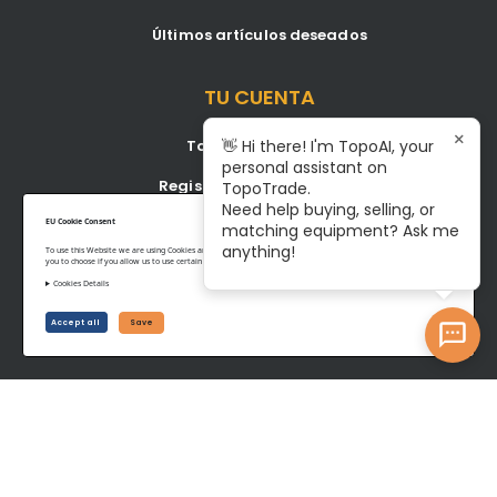
Últimos artículos deseados
TU CUENTA
×
Tablero de control
👋 Hi there! I'm TopoAI, your
personal assistant on
Registrarse/Iniciar sesión
TopoTrade.
Need help buying, selling, or
Become A Service Center
EU Cookie Consent
matching equipment? Ask me
anything!
To use this Website we are using Cookies and collecting some Data. To be compliant with the EU GDPR we give
you to choose if you allow us to use certain Cookies and to collect some Data.
Cookies Details
Privacy Policy
Terms of Service
Accept all
Save
©www.topotrade.com All rights reserved from 2017 to 2026