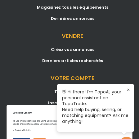
Magasinez tous les équipements
Dernières annonces
VENDRE
Créez vos annonces
Derniers articles recherchés
VOTRE COMPTE
×
Tableau de bord
👋 Hi there! I'm TopoAI, your
personal assistant on
Inscription/Connexion
TopoTrade.
Need help buying, selling, or
Become A Service Center
EU Cookie Consent
matching equipment? Ask me
anything!
To use this Website we are using Cookies and collecting some Data. To be compliant with the EU GDPR we give
you to choose if you allow us to use certain Cookies and to collect some Data.
Cookies Details
Privacy Policy
Terms of Service