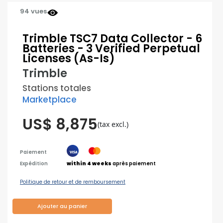
94 vues
Trimble TSC7 Data Collector - 6
Batteries - 3 Verified Perpetual
Licenses (As-Is)
Trimble
Stations totales
Marketplace
US$ 8,875
(tax excl.)
Paiement
Expédition
within 4 weeks
après paiement
Politique de retour et de remboursement
Ajouter au panier