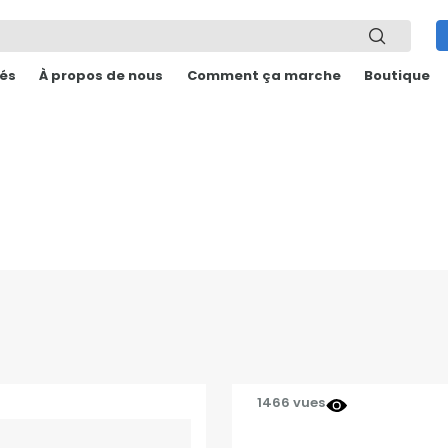
és
À propos de nous
Comment ça marche
Boutique
1466 vues