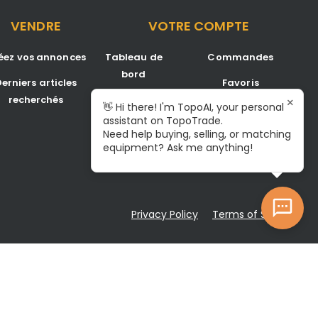
VENDRE
VOTRE COMPTE
éez vos annonces
Tableau de
Commandes
bord
erniers articles
Favoris
recherchés
Annonces
×
👋 Hi there! I'm TopoAI, your personal
Inscription/Connexion
assistant on TopoTrade.
Boîte de
Need help buying, selling, or matching
Become A Service
réception
equipment? Ask me anything!
Center
Notifications
Privacy Policy
Terms of Service