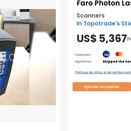
Faro Photon La
Scanners
In Topotrade's St
US$ 5,367
(t
Paiement
Expédition
Shipped the ne
Politique de retour et de rembourse
Ajouter au panier