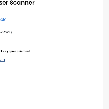
ser Scanner
ock
ax excl.)
xt day
après paiement
ment