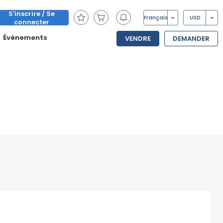
S'inscrire / Se
Français
USD
connecter
Événements
VENDRE
DEMANDER