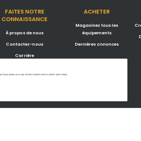
FAITES NOTRE
ACHETER
CONNAISSANCE
Magasinez tous les
Cr
À propos de nous
équipements
D
Contactez-nous
Dernières annonces
Carrière
Blogue
 if you allow us to use certain Cookies and to collect some Data.