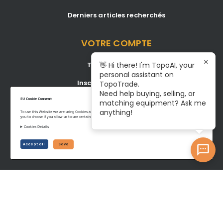
Derniers articles recherchés
VOTRE COMPTE
×
Tableau de bord
👋 Hi there! I'm TopoAI, your
personal assistant on
Inscription/Connexion
TopoTrade.
Need help buying, selling, or
Become A Service Center
EU Cookie Consent
matching equipment? Ask me
anything!
To use this Website we are using Cookies and collecting some Data. To be compliant with the EU GDPR we give
you to choose if you allow us to use certain Cookies and to collect some Data.
Cookies Details
Privacy Policy
Terms of Service
Accept all
Save
©www.topotrade.com All rights reserved from 2017 to 2026