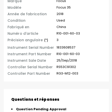
Marque
Focus
Modèle
Focus 35
Année de fabrication
2018
Condition
Used
Fabriqué en
China
Numéro d'article
R10-001-60-03
Précision angulaire
3
(")
Instrument Serial Number
1833608537
Instrument Part Number
R10-001-60-03
Instrument Sale Date
25/Sep/2018
Controller Serial Number
RS53C91302
Controller Part Number
RG3-M12-003
Questions et réponses
Question Pending Approval