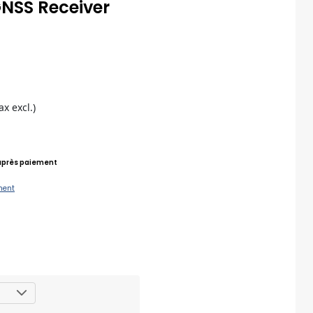
NSS Receiver
tax excl.)
près paiement
ment