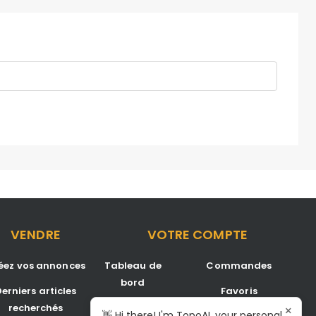
VENDRE
VOTRE COMPTE
éez vos annonces
Tableau de
Commandes
bord
erniers articles
Favoris
recherchés
Annonces
×
👋 Hi there! I'm TopoAI, your personal