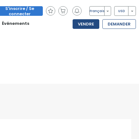
S'inscrire / Se
Français
USD
connecter
Événements
VENDRE
DEMANDER