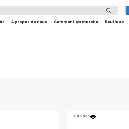
és
À propos de nous
Comment ça marche
Boutique
94 vues