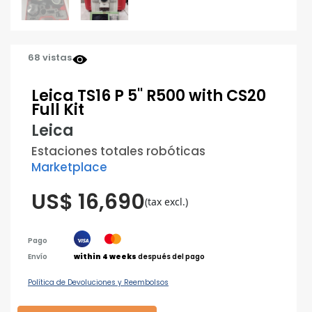
68 vistas
Leica TS16 P 5'' R500 with CS20
Full Kit
Leica
Estaciones totales robóticas
Marketplace
US$ 16,690
(tax excl.)
Pago
Envío
within 4 weeks
después del pago
Política de Devoluciones y Reembolsos